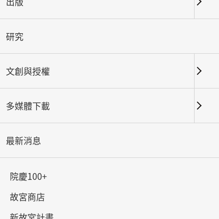
出版
關鍵字
研究
文創與授權
北部院區
南部院區及其他地點
多媒體下載
總筆數：
184
#書法
#繪畫
#陶瓷
#玉器
#銅器
#
最新消息
院慶100+
故宮商店
新故宮計畫