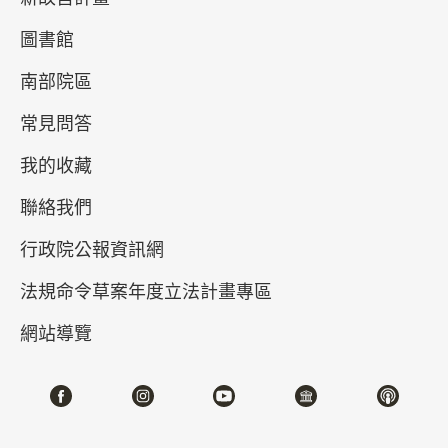
圖書館
南部院區
常見問答
我的收藏
聯絡我們
真假乾隆－清高宗的御筆與代筆
行政院公報資訊網
2026-04-21~2026-07-05
#書法 #繪畫
法規命令草案年度立法計畫專區
網站導覽
北部院區 第一展覽館
202,204,206