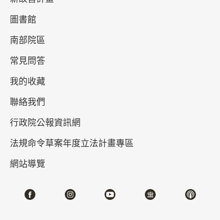
圖書館
南部院區
常見問答
我的收藏
聯絡我們
真假乾隆－清高宗的御筆與代筆
行政院公報資訊網
2026-04-21~2026-07-05
#書法 #繪畫
法規命令草案年度立法計畫專區
網站導覽
北部院區 第一展覽館
202,204,206