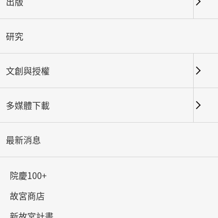
出版
關鍵字
研究
文創與授權
北部院區
南部院區及其他地點
多媒體下載
總筆數：
148
#書法
#繪畫
#陶瓷
#玉器
#銅器
#
最新消息
院慶100+
故宮商店
新故宮計畫