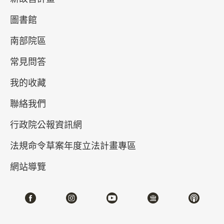
圖書館
南部院區
常見問答
我的收藏
聯絡我們
皕宋——故宮宋版圖書觀止 (II)
行政院公報資訊網
2026-01-10~2026-04-12
#圖書文獻
法規命令草案年度立法計畫專區
網站導覽
北部院區 第一展覽館
103,104