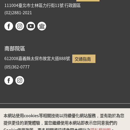
111004臺北市士林區力行街11號
行政園區
(02)2881-2021
南部院區
612008嘉義縣太保市故宮大道888號
交通指南
(05)362-0777
本網站使用cookies等相關技術以持續優化網站服務，並有助於為您
政府網站資料開放宣告
提供更佳的瀏覽體驗，當您繼續使用本網站即表示您同意我們的
隱私權
Cookie使用政策，更多相關資訊請參閱本網站之
隱私權說明
。