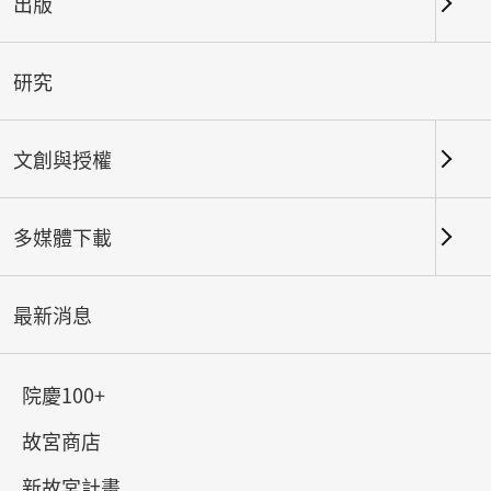
出版
關鍵字
研究
文創與授權
北部院區
南部院區及其他地點
多媒體下載
總筆數：
110
#書法
#繪畫
#陶瓷
#玉器
#銅器
#
最新消息
院慶100+
故宮商店
新故宮計畫