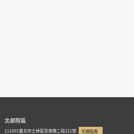
2025-01-28~2025-04-27
#繪畫 #圖書文獻 #器物
北部院區 第一展覽館
105,107
每頁筆數：
9
頁次：
1/13
1
2
3
4
5
北部院區
111001臺北市士林區至善路二段221號
交通指南