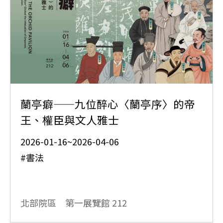
蘭亭癖——九位醉心〈蘭亭序〉的帝
王、權臣與文人雅士
2026-01-16~2026-04-06
#書法
北部院區 第一展覽館
212