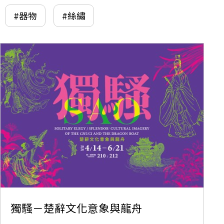
#器物
#絲繡
獨騷－楚辭文化意象與龍舟