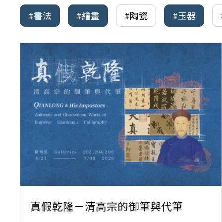
#書法
#繪畫
#陶瓷
#玉器
真假乾隆－清高宗的御筆與代筆