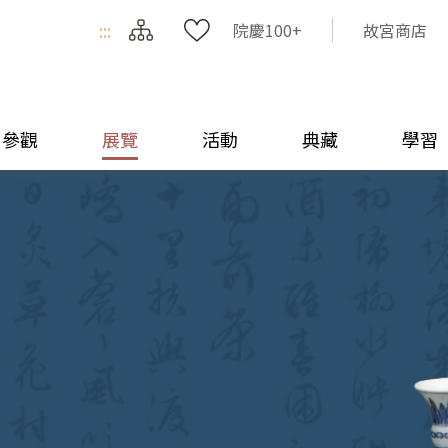
:::
院慶100+
故宮商店
參觀
展覽
活動
典藏
學習