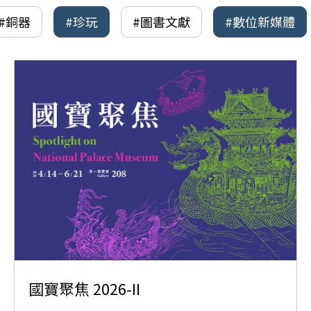
#銅器
#珍玩
#圖書文獻
#數位新媒體
國寶聚焦 2026-II