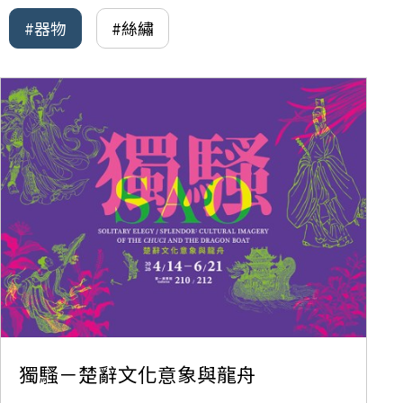
#器物
#絲繡
獨騷－楚辭文化意象與龍舟