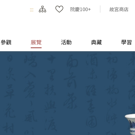
:::
院慶100+
故宮商店
參觀
展覽
活動
典藏
學習