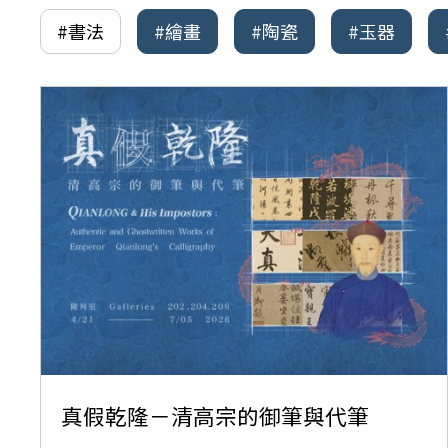
#書法
#繪畫
#陶瓷
#玉器
真假乾隆－清高宗的御筆與代筆