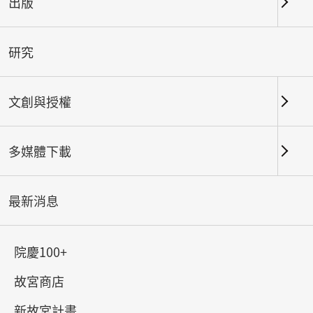
出版
關鍵字
研究
文創與授權
北部院區
南部院區及其他地點
多媒體下載
總筆數：
118
#書法
#繪畫
#陶瓷
#玉器
#銅器
#
最新消息
院慶100+
故宮商店
新故宮計畫