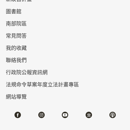
圖書館
南部院區
常見問答
我的收藏
聯絡我們
真假乾隆－清高宗的御筆與代筆
行政院公報資訊網
2026-04-21~2026-07-05
#書法 #繪畫
法規命令草案年度立法計畫專區
網站導覽
北部院區 第一展覽館
202,204,206