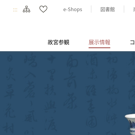
:::
e-Shops
図書館
故宮参観
展示情報
コ