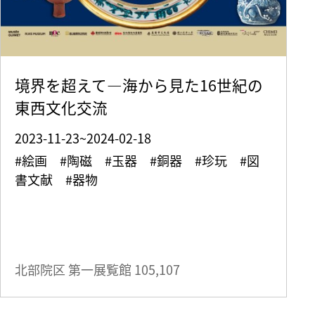
境界を超えて—海から見た16世紀の
東西文化交流
2023-11-23~2024-02-18
#絵画 #陶磁 #玉器 #銅器 #珍玩 #図
書文献 #器物
北部院区 第一展覧館
105,107