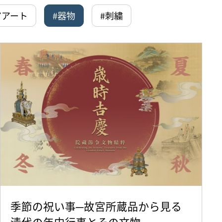
アアート
#器物
#刺繍
季節の祝い事─故宮所蔵品から見る
清代の年中行事とその文物