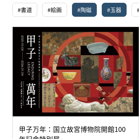
#書道
#絵画
#陶磁
#玉器
甲子万年：国立故宮博物院開館100
年記念特別展