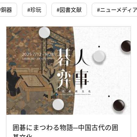
#銅器
#珍玩
#図書文献
#ニューメディ
囲碁にまつわる物語─中国古代の囲
碁文化