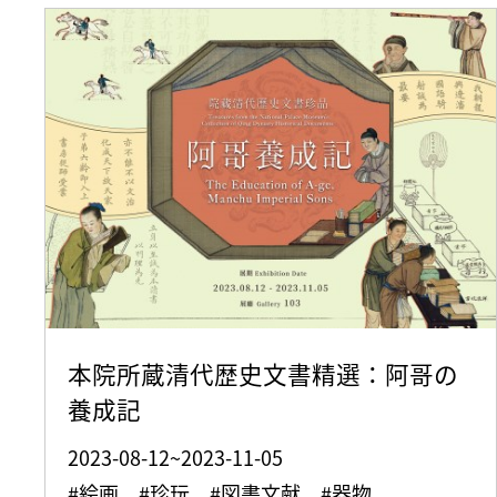
本院所蔵清代歴史文書精選：阿哥の
養成記
2023-08-12~2023-11-05
#絵画 #珍玩 #図書文献 #器物