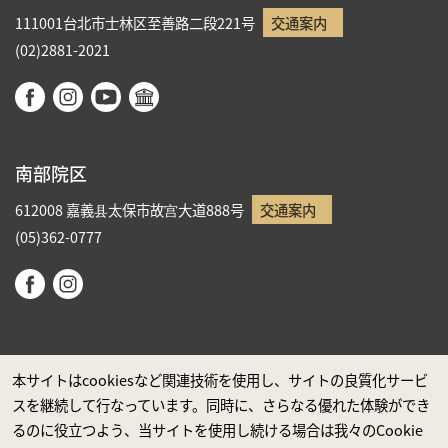
111001台北市士林区至善路二段221号
交通案内
(02)2881-2021
南部院区
612008 嘉義县太保市故宫大道888号
交通案内
(05)362-0777
本サイトはcookiesなど関連技術を使用し、サイトの良質化サービ
スを継続して行なっています。同時に、さらなる優れた体験ができ
政府ウエブサイト資料公開公告
るのに役立つよう、当サイトを使用し続ける場合は我々のCookie
プライバシーに関する声明