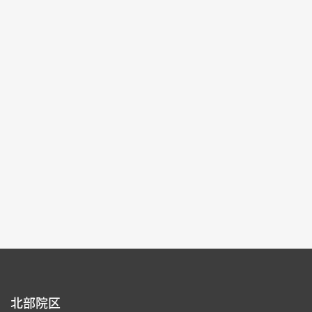
記念特別展
2025-10-04~2026-01-04
#書道 #絵画 #図書文献 #器物
北部院区 第一展覧館
105,107
各ページの件数：
9
現在のページ：
1/16
1
2
3
4
5
北部院区