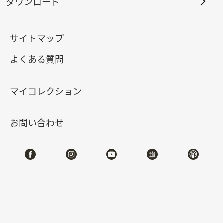
ダウンロード
キーワード
サイトマップ
よくある質問
北部院区
南部院区・その他
マイコレクション
合計:
140
お問い合わせ
#書道
#絵画
#陶磁
#玉器
#銅器
#