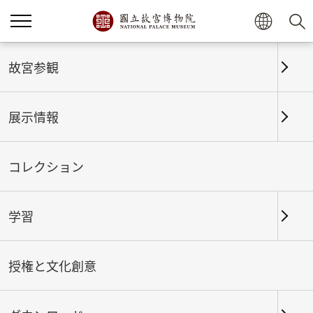
ホーム
展示情報
これまでの展覧
故宮参観
展示情報
これまでの展覧
コレクション
学習
期間
授権と文化創意