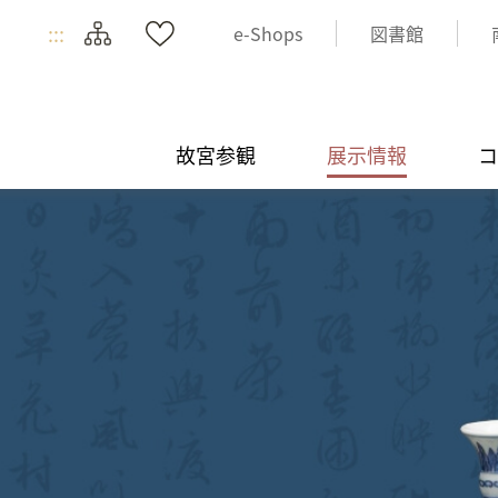
:::
e-Shops
図書館
故宮参観
展示情報
コ