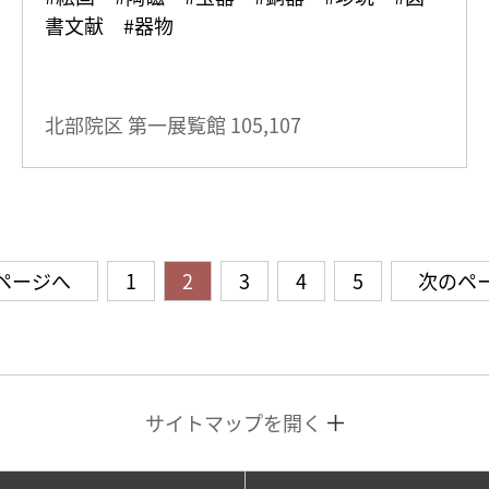
書文献 #器物
北部院区 第一展覧館
105,107
ページへ
1
2
3
4
5
次のペ
サイトマップを開く