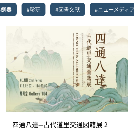
#銅器
#珍玩
#図書文献
#ニューメディ
四通八達─古代道里交通図籍展 2