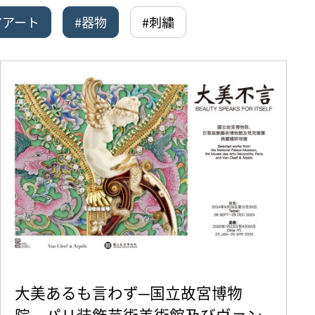
アアート
#器物
#刺繍
大美あるも言わず─国立故宮博物
院、パリ装飾芸術美術館及びヴァン