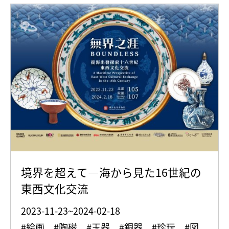
境界を超えて—海から見た16世紀の
東西文化交流
2023-11-23~2024-02-18
#絵画 #陶磁 #玉器 #銅器 #珍玩 #図