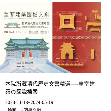
本院所藏清代歴史文書精選──皇室建
築の図説档案
2023-11-18~2024-05-19
#絵画 #図書文献