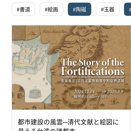
#書道
#絵画
#陶磁
#玉器
都市建設の風雲─清代文献と絵図に
見える台湾の諸都市