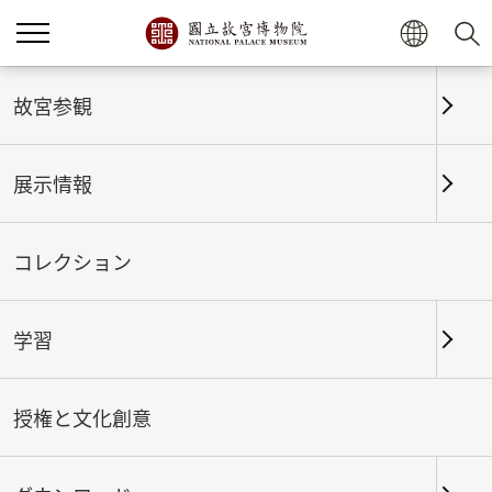
ホーム
展示情報
これまでの展覧
故宮参観
展示情報
これまでの展覧
コレクション
学習
期間
授権と文化創意