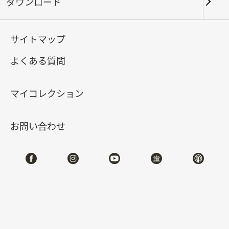
ダウンロード
キーワード
サイトマップ
よくある質問
北部院区
南部院区・その他
マイコレクション
合計:
144
お問い合わせ
#書道
#絵画
#陶磁
#玉器
#銅器
#