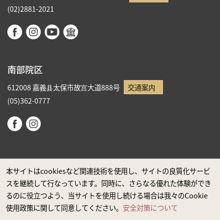
(02)2881-2021
南部院区
612008 嘉義县太保市故宫大道888号
交通案内
(05)362-0777
本サイトはcookiesなど関連技術を使用し、サイトの良質化サービ
スを継続して行なっています。同時に、さらなる優れた体験ができ
政府ウエブサイト資料公開公告
るのに役立つよう、当サイトを使用し続ける場合は我々のCookie
プライバシーに関する声明
使用政策に関して同意してください。
安全対策について
安全対策について