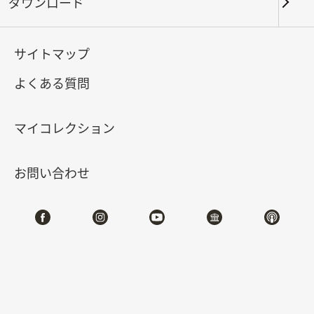
ダウンロード
キーワード
サイトマップ
よくある質問
北部院区
南部院区・その他
マイコレクション
合計:
110
お問い合わせ
#書道
#絵画
#陶磁
#玉器
#銅器
#