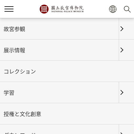
ホーム
展示情報
これまでの展覧
故宮参観
展示情報
これまでの展覧
コレクション
学習
期間
授権と文化創意