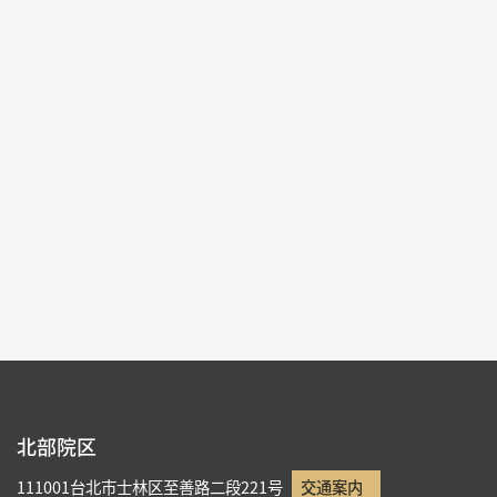
2022-09-16~2022-12-18
#書道 #絵画 #図書文献 #器物
北部院区 第一展覧館
105
各ページの件数：
9
現在のページ：
4/13
1
2
3
4
5
北部院区
111001台北市士林区至善路二段221号
交通案内