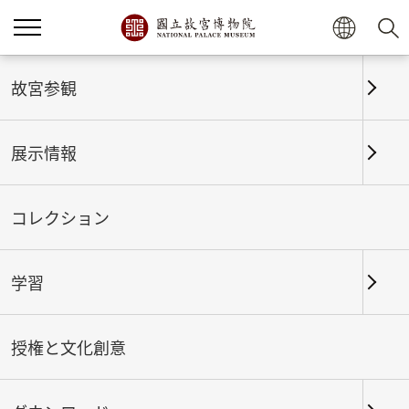
ホーム
展示情報
これまでの展覧
故宮参観
展示情報
これまでの展覧
コレクション
学習
期間
授権と文化創意