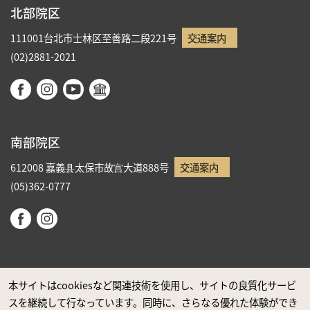
北部院区
111001台北市士林区至善路二段221号
交通案内
(02)2881-2021
南部院区
612008 嘉義县太保市故宫大道888号
交通案内
(05)362-0777
本サイトはcookiesなど関連技術を使用し、サイトの良質化サービ
スを継続して行なっています。同時に、さらなる優れた体験ができ
政府ウエブサイト資料公開公告