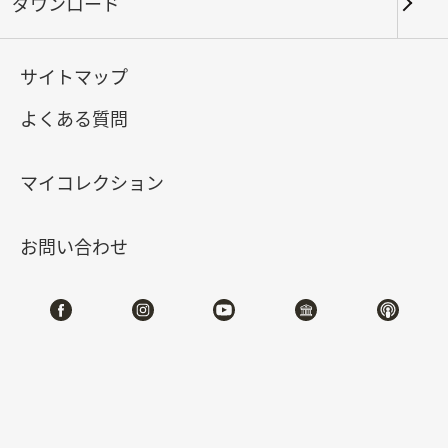
ダウンロード
キーワード
サイトマップ
よくある質問
北部院区
南部院区・その他
マイコレクション
合計:
105
お問い合わせ
#書道
#絵画
#陶磁
#玉器
#銅器
#