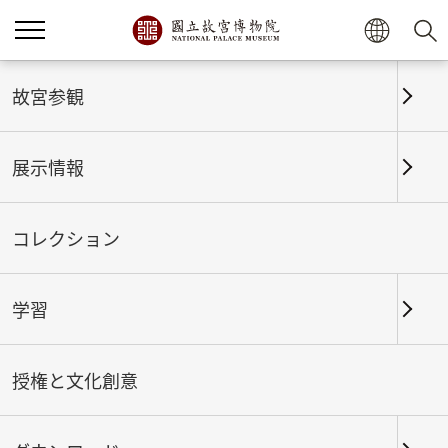
ホーム
展示情報
これまでの展覧
故宮参観
展示情報
これまでの展覧
コレクション
学習
期間
授権と文化創意