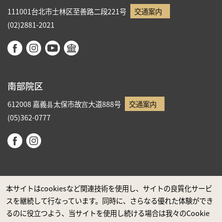
111001台北市士林区至善路二段221号
交通案内
(02)2881-2021
南部院区
612008 嘉義县太保市故宫大道888号
交通案内
(05)362-0777
本サイトはcookiesなど関連技術を使用し、サイトの良質化サービ
スを継続して行なっています。同時に、さらなる優れた体験ができ
政府ウエブサイト資料公開公告
るのに役立つよう、当サイトを使用し続ける場合は我々のCookie
プライバシーに関する声明