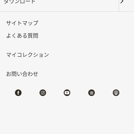
ダウンロード
キーワード
サイトマップ
よくある質問
北部院区
南部院区・その他
マイコレクション
合計:
141
お問い合わせ
#書道
#絵画
#陶磁
#玉器
#銅器
#