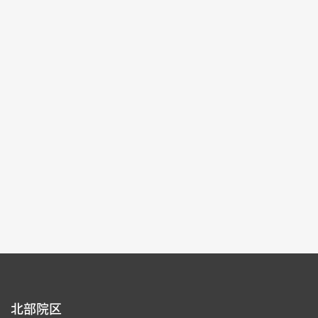
記念特別展
2025-10-04~2026-01-04
#書道 #絵画 #図書文献 #器物
北部院区 第一展覧館
105,107
各ページの件数：
9
現在のページ：
1/16
1
2
3
4
5
北部院区