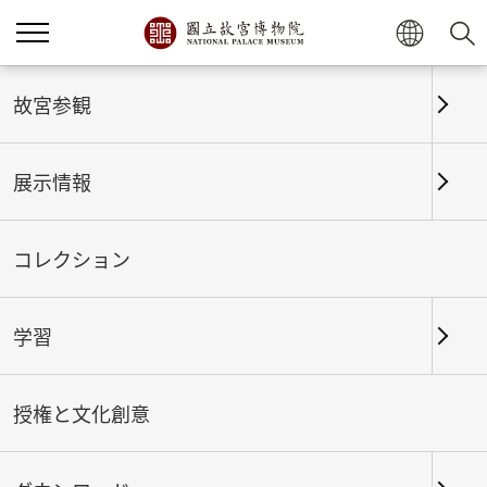
ホーム
展示情報
これまでの展覧
故宮参観
展示情報
これまでの展覧
コレクション
学習
期間
授権と文化創意