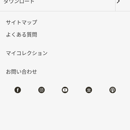
ダウンロード
キーワード
サイトマップ
よくある質問
北部院区
南部院区・その他
マイコレクション
合計:
117
お問い合わせ
#書道
#絵画
#陶磁
#玉器
#銅器
#