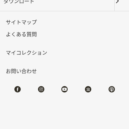
ダウンロード
キーワード
サイトマップ
よくある質問
北部院区
南部院区・その他
マイコレクション
合計:
164
お問い合わせ
#書道
#絵画
#陶磁
#玉器
#銅器
#