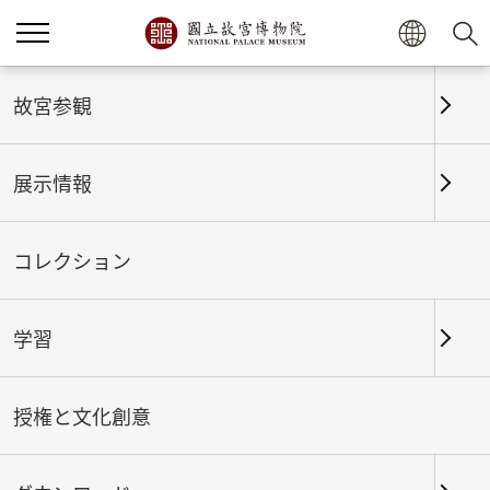
ホーム
展示情報
これまでの展覧
故宮参観
展示情報
これまでの展覧
コレクション
学習
期間
授権と文化創意