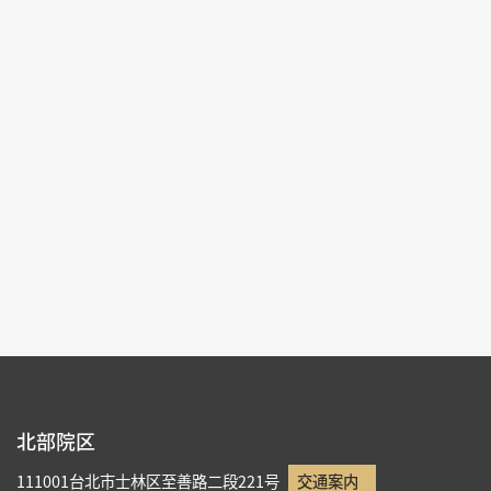
2025-10-10~2026-01-07
#書道 #絵画
北部院区 第一展覧館
202,204,206,208,210,212
各ページの件数：
9
現在のページ：
1/19
1
2
3
4
5
北部院区
111001台北市士林区至善路二段221号
交通案内