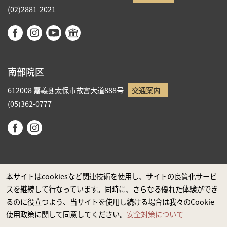
(02)2881-2021
南部院区
612008 嘉義县太保市故宫大道888号
交通案内
(05)362-0777
本サイトはcookiesなど関連技術を使用し、サイトの良質化サービ
スを継続して行なっています。同時に、さらなる優れた体験ができ
政府ウエブサイト資料公開公告
るのに役立つよう、当サイトを使用し続ける場合は我々のCookie
プライバシーに関する声明
使用政策に関して同意してください。
安全対策について
安全対策について