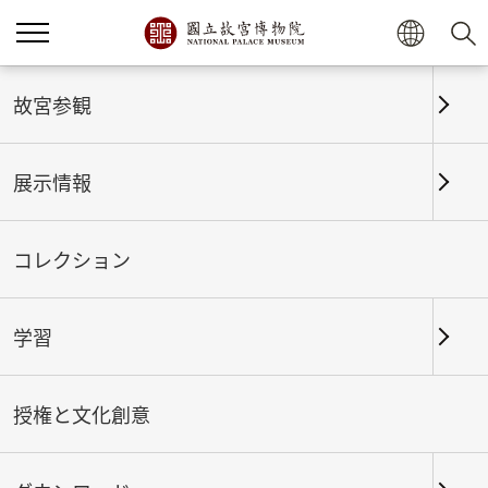
ホーム
展示情報
これまでの展覧
故宮参観
展示情報
これまでの展覧
コレクション
学習
期間
授権と文化創意