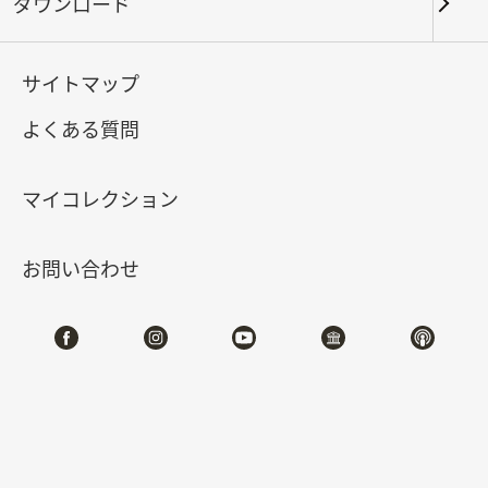
ダウンロード
キーワード
サイトマップ
よくある質問
北部院区
南部院区・その他
マイコレクション
合計:
38
お問い合わせ
#書道
#絵画
#陶磁
#玉器
#銅器
#