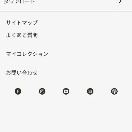
ダウンロード
キーワード
サイトマップ
よくある質問
北部院区
南部院区・その他
マイコレクション
合計:
35
お問い合わせ
#書道
#絵画
#陶磁
#玉器
#銅器
#