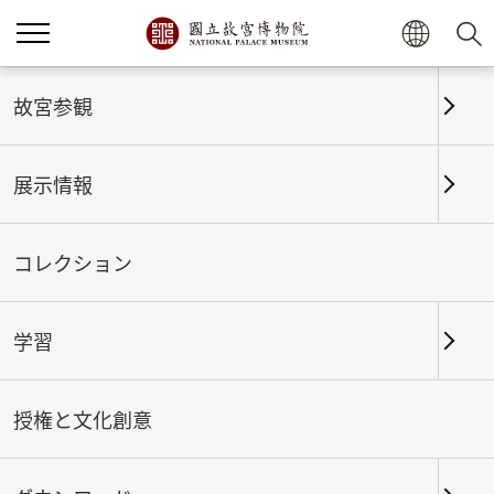
ホーム
展示情報
これまでの展覧
故宮参観
展示情報
これまでの展覧
コレクション
学習
期間
授権と文化創意