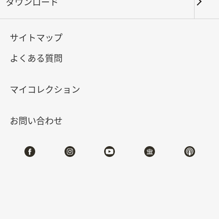
ダウンロード
キーワード
サイトマップ
よくある質問
北部院区
南部院区・その他
マイコレクション
合計:
43
お問い合わせ
#書道
#絵画
#陶磁
#玉器
#銅器
#