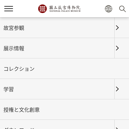
ホーム
展示情報
これまでの展覧
故宮参観
展示情報
これまでの展覧
コレクション
学習
期間
授権と文化創意