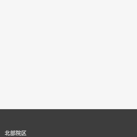
記念特別展
2025-10-04~2026-01-04
#書道 #絵画 #図書文献 #器物
北部院区 第一展覧館
105,107
各ページの件数：
9
現在のページ：
1/15
1
2
3
4
5
北部院区