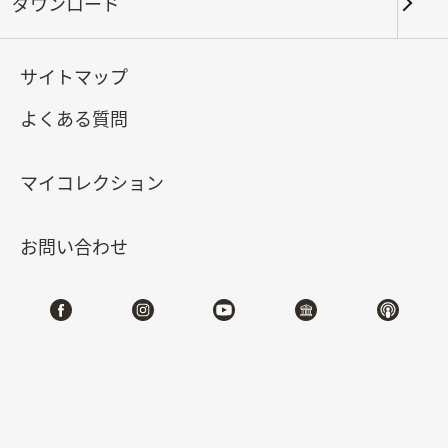
ダウンロード
キーワード
サイトマップ
よくある質問
北部院区
南部院区・その他
マイコレクション
合計:
134
お問い合わせ
#書道
#絵画
#陶磁
#玉器
#銅器
#