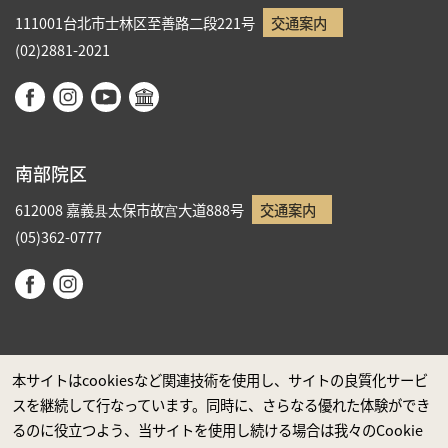
111001台北市士林区至善路二段221号
交通案内
(02)2881-2021
南部院区
612008 嘉義县太保市故宫大道888号
交通案内
(05)362-0777
本サイトはcookiesなど関連技術を使用し、サイトの良質化サービ
スを継続して行なっています。同時に、さらなる優れた体験ができ
政府ウエブサイト資料公開公告
るのに役立つよう、当サイトを使用し続ける場合は我々のCookie
プライバシーに関する声明