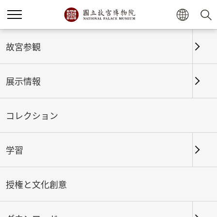
ホーム
展示情報
これまでの展覧
故宮参観
展示情報
これまでの展覧
コレクション
学習
期間
授権と文化創意