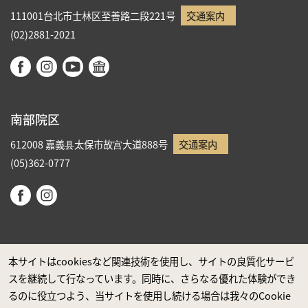
111001台北市士林区至善路二段221号
交通案内
(02)2881-2021
南部院区
612008 嘉義县太保市故宫大道888号
交通案内
(05)362-0777
本サイトはcookiesなど関連技術を使用し、サイトの良質化サービ
スを継続して行なっています。同時に、さらなる優れた体験ができ
政府ウエブサイト資料公開公告
るのに役立つよう、当サイトを使用し続ける場合は我々のCookie
プライバシーに関する声明