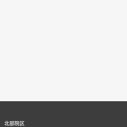
記念特別展
2025-10-04~2026-01-04
#書道 #絵画 #図書文献 #器物
北部院区 第一展覧館
105,107
各ページの件数：
9
現在のページ：
1/17
1
2
3
4
5
北部院区