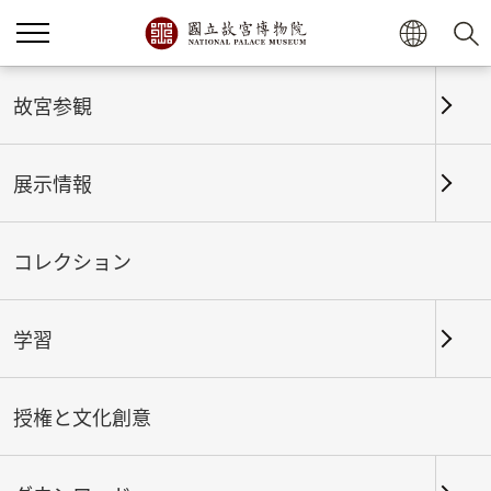
ホーム
展示情報
これまでの展覧
故宮参観
展示情報
これまでの展覧
コレクション
学習
期間
授権と文化創意