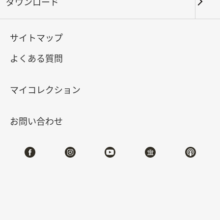
ダウンロード
キーワード
サイトマップ
よくある質問
北部院区
南部院区・その他
マイコレクション
合計:
146
お問い合わせ
#書道
#絵画
#陶磁
#玉器
#銅器
#