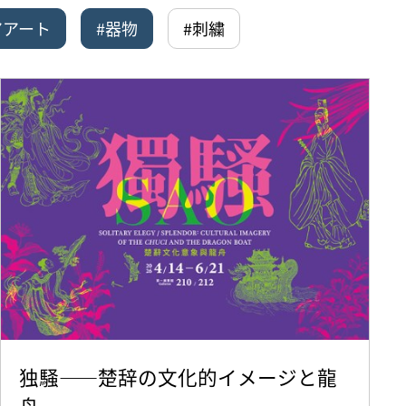
アアート
#器物
#刺繍
独騒——楚辞の文化的イメージと龍
舟