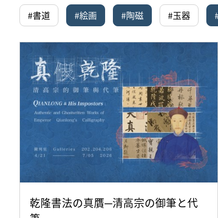
#書道
#絵画
#陶磁
#玉器
乾隆書法の真贋─清高宗の御筆と代
筆