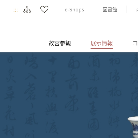
:::
e-Shops
図書館
故宮参観
展示情報
コ