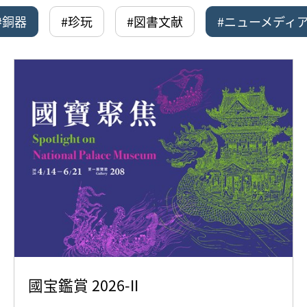
#銅器
#珍玩
#図書文献
#ニューメディ
國宝鑑賞 2026-II