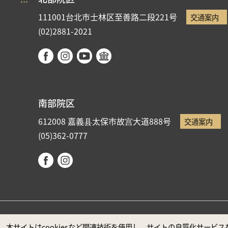
111001台北市士林区至善路二段221号
交通案内
(02)2881-2021
南部院区
612008 嘉義县太保市故宫大道888号
交通案内
(05)362-0777
国立故宮博物院著作権所有 本サイトはMicrosoft Edge
本サイトはcookiesなど関連技術を使用し、サイトの良質化サー