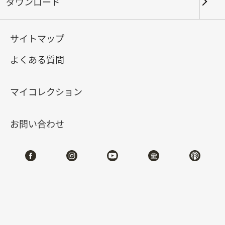
ダウンロード
キーワード
サイトマップ
よくある質問
北部院区
南部院区・その他
マイコレクション
合計:
144
お問い合わせ
#書道
#絵画
#陶磁
#玉器
#銅器
#