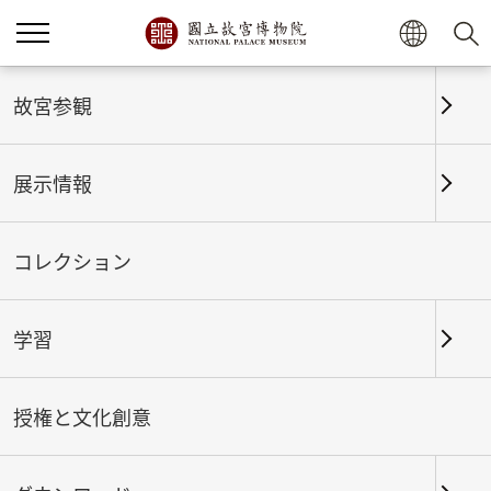
ホーム
展示情報
これまでの展覧
故宮参観
展示情報
これまでの展覧
コレクション
学習
期間
授権と文化創意