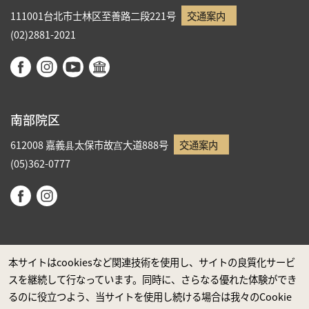
111001台北市士林区至善路二段221号
交通案内
(02)2881-2021
南部院区
612008 嘉義县太保市故宫大道888号
交通案内
(05)362-0777
本サイトはcookiesなど関連技術を使用し、サイトの良質化サービ
スを継続して行なっています。同時に、さらなる優れた体験ができ
政府ウエブサイト資料公開公告
るのに役立つよう、当サイトを使用し続ける場合は我々のCookie
プライバシーに関する声明