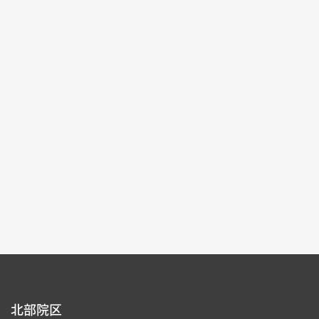
記念特別展
2025-10-04~2026-01-04
#書道 #絵画 #図書文献 #器物
北部院区 第一展覧館
105,107
各ページの件数：
9
現在のページ：
1/16
1
2
3
4
5
北部院区