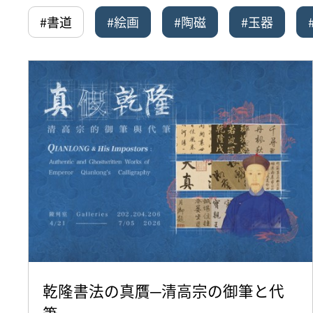
#書道
#絵画
#陶磁
#玉器
乾隆書法の真贋─清高宗の御筆と代
筆