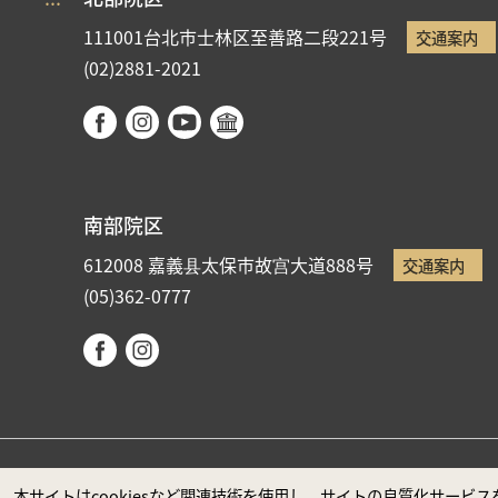
111001台北市士林区至善路二段221号
交通案内
(02)2881-2021
南部院区
612008 嘉義县太保市故宫大道888号
交通案内
(05)362-0777
国立故宮博物院著作権所有 本サイトはMicrosoft Edge
本サイトはcookiesなど関連技術を使用し、サイトの良質化サー