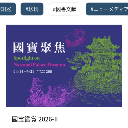
#銅器
#珍玩
#図書文献
#ニューメディ
國宝鑑賞 2026-II