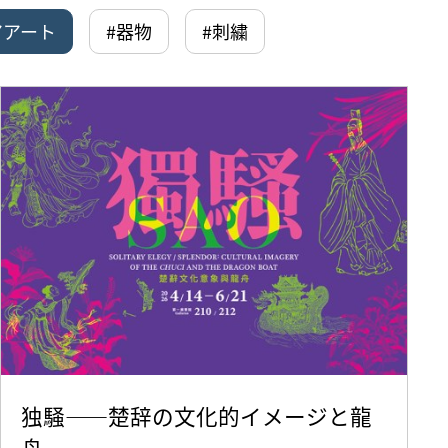
アアート
#器物
#刺繍
独騒——楚辞の文化的イメージと龍
舟