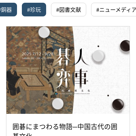
#銅器
#珍玩
#図書文献
#ニューメディ
囲碁にまつわる物語─中国古代の囲
碁文化