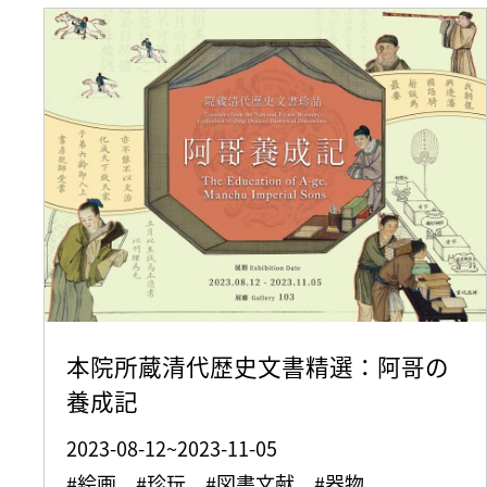
本院所蔵清代歴史文書精選：阿哥の
養成記
2023-08-12~2023-11-05
#絵画 #珍玩 #図書文献 #器物