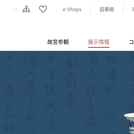
:::
e-Shops
図書館
故宮参観
展示情報
コ