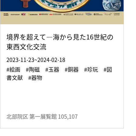
境界を超えて—海から見た16世紀の
東西文化交流
2023-11-23~2024-02-18
#絵画 #陶磁 #玉器 #銅器 #珍玩 #図
書文献 #器物
北部院区 第一展覧館
105,107