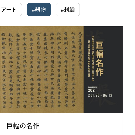
アアート
#器物
#刺繍
巨幅の名作