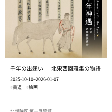
千年の出逢い──北宋西園雅集の物語
2025-10-10~2026-01-07
#書道 #絵画
北部院区 第一展覧館