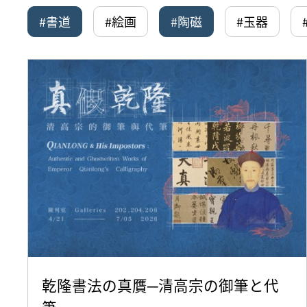
#書道
#絵画
#陶磁
#玉器
乾隆書法の真贋─清高宗の御筆と代
筆