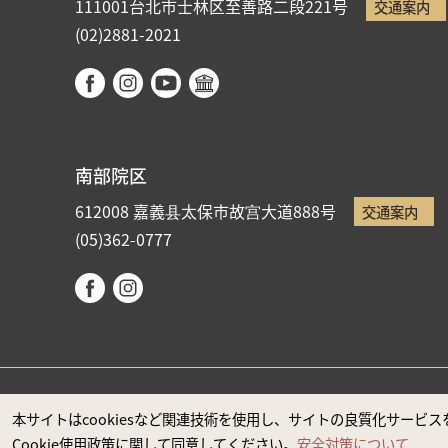
111001台北市士林区至善路二段221号
交通案内
(02)2881-2021
南部院区
612008 嘉義县太保市故宫大道888号
交通案内
(05)362-0777
国立故宮博物院著作権所有 本サイトはMicrosoft Edge
本サイトはcookiesなど関連技術を使用し、サイトの良質化サー
Cookie使用政策に関して同意してください。
安全対策について
政府ウエブサイト資料公開公告
プライバシーに関する