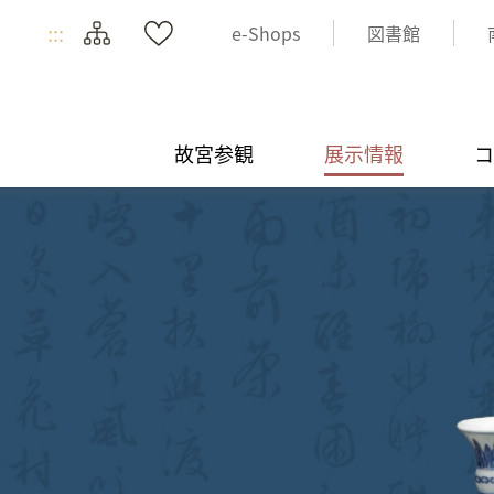
:::
e-Shops
図書館
故宮参観
展示情報
コ