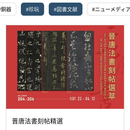
#銅器
#珍玩
#図書文献
#ニューメディ
晋唐法書刻帖精選