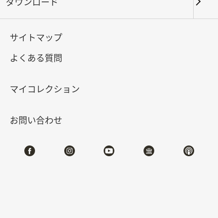
ダウンロード
キーワード
サイトマップ
よくある質問
北部院区
南部院区・その他
マイコレクション
合計:
137
お問い合わせ
#書道
#絵画
#陶磁
#玉器
#銅器
#