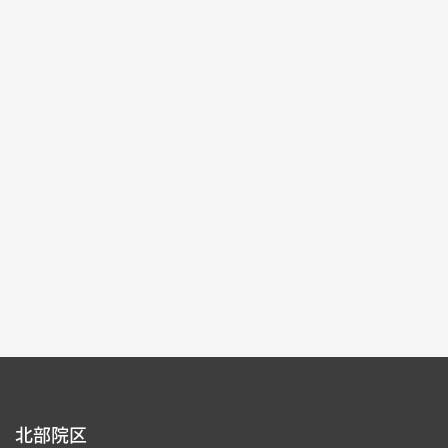
記念特別展
2025-10-04~2026-01-04
#書道 #絵画 #図書文献 #器物
北部院区 第一展覧館
105,107
各ページの件数：
9
現在のページ：
1/16
1
2
3
4
5
北部院区