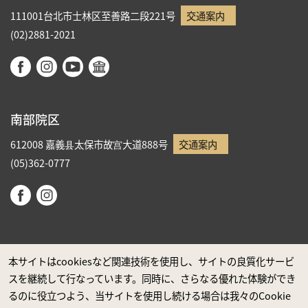
111001台北市士林区至善路二段221号
交通案内
(02)2881-2021
南部院区
612008 嘉義县太保市故宫大道888号
交通案内
(05)362-0777
本サイトはcookiesなど関連技術を使用し、サイトの良質化サービ
スを継続して行なっています。同時に、さらなる優れた体験ができ
政府ウエブサイト資料公開公告
るのに役立つよう、当サイトを使用し続ける場合は我々のCookie
プライバシーに関する声明