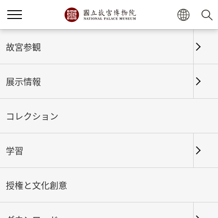
ホーム
展示情報
これまでの展覧
故宮参観
展示情報
これまでの展覧
コレクション
学習
期間
授権と文化創意