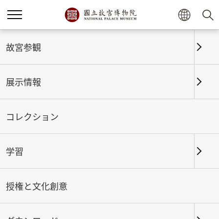
ホーム
展示情報
これまでの展覧
故宮参観
展示情報
これまでの展覧
コレクション
学習
期間
授権と文化創意