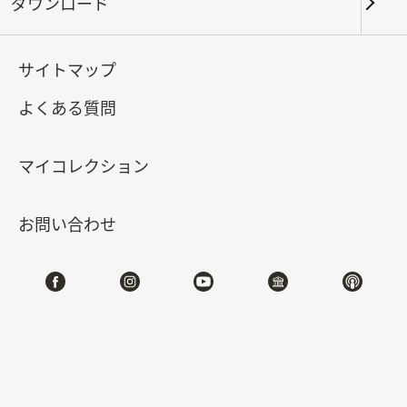
ダウンロード
キーワード
サイトマップ
よくある質問
北部院区
南部院区・その他
マイコレクション
合計:
71
お問い合わせ
#書道
#絵画
#陶磁
#玉器
#銅器
#