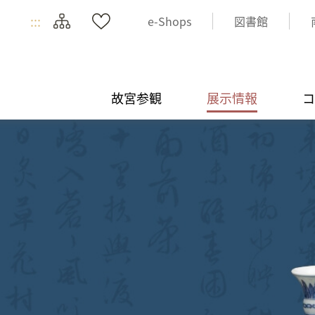
:::
e-Shops
図書館
故宮参観
展示情報
コ