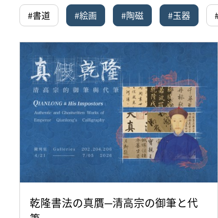
#書道
#絵画
#陶磁
#玉器
乾隆書法の真贋─清高宗の御筆と代
筆