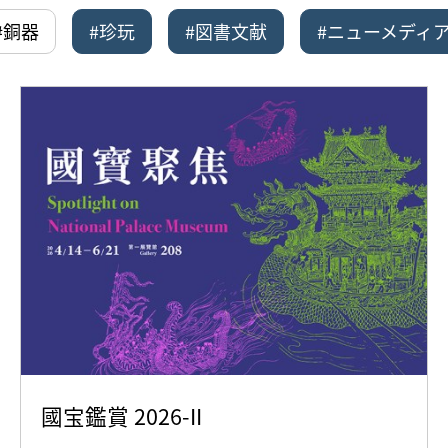
#銅器
#珍玩
#図書文献
#ニューメディ
國宝鑑賞 2026-II