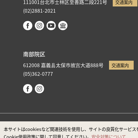
111001台北市士林区至善路二段221号
交通案内
(02)2881-2021
南部院区
612008 嘉義县太保市故宫大道888号
交通案内
(05)362-0777
国立故宮博物院著作権所有 本サイトはMicrosoft Edge
本サイトはcookiesなど関連技術を使用し、サイトの良質化サー
Cookie使用政策に関して同意してください。
安全対策について
政府ウエブサイト資料公開公告
プライバシーに関する