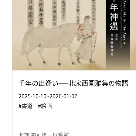
千年の出逢い──北宋西園雅集の物語
2025-10-10~2026-01-07
#書道 #絵画
北部院区 第一展覧館