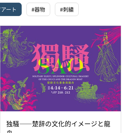
アアート
#器物
#刺繍
独騒——楚辞の文化的イメージと龍
舟