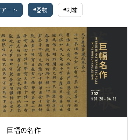
アアート
#器物
#刺繍
巨幅の名作