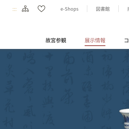
:::
e-Shops
図書館
故宮参観
展示情報
コ