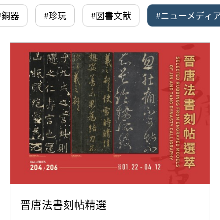
#銅器
#珍玩
#図書文献
#ニューメディ
晋唐法書刻帖精選