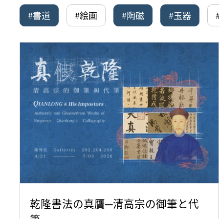
#書道
#絵画
#陶磁
#玉器
乾隆書法の真贋─清高宗の御筆と代
筆