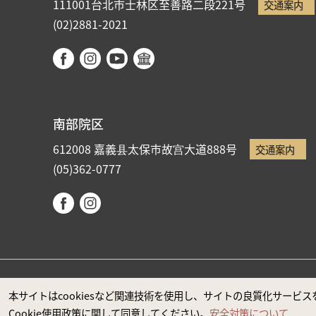
111001台北市士林区至善路二段221号
交通案内
(02)2881-2021
南部院区
612008 嘉義县太保市故宫大道888号
交通案内
(05)362-0777
国立故宮博物院著作権所有 本サイトはMicrosoft Edge
本サイトはcookiesなど関連技術を使用し、サイトの良質化サー
Cookie使用政策に関して同意してください。
安全対策について
政府ウエブサイト資料公開公告
プライバシーに関する