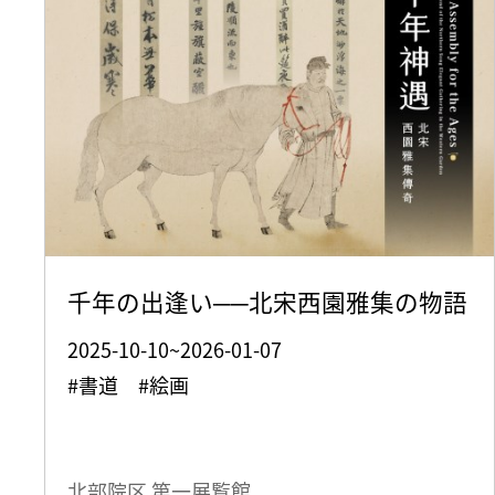
千年の出逢い──北宋西園雅集の物語
2025-10-10~2026-01-07
#書道 #絵画
北部院区 第一展覧館