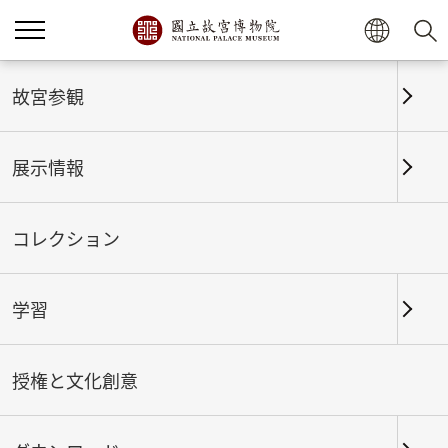
ホーム
展示情報
これまでの展覧
故宮参観
展示情報
これまでの展覧
コレクション
学習
期間
授権と文化創意