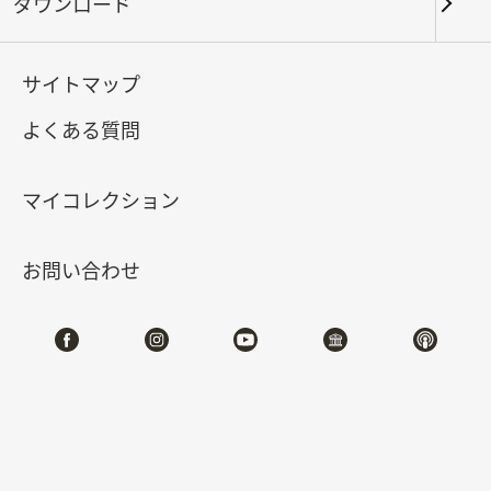
ダウンロード
キーワード
サイトマップ
よくある質問
北部院区
南部院区・その他
マイコレクション
合計:
132
お問い合わせ
#書道
#絵画
#陶磁
#玉器
#銅器
#