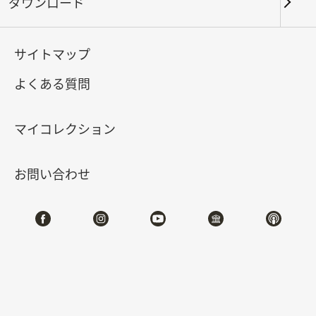
ダウンロード
キーワード
サイトマップ
よくある質問
北部院区
南部院区・その他
マイコレクション
合計:
111
お問い合わせ
#書道
#絵画
#陶磁
#玉器
#銅器
#