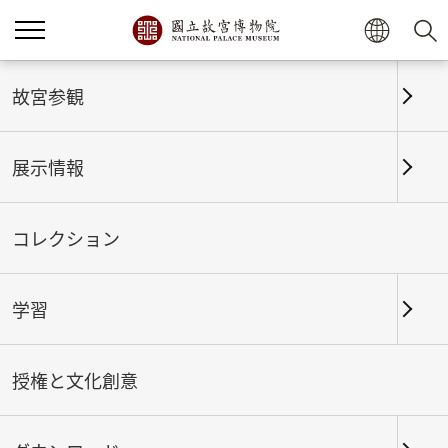
ホーム
展示情報
これまでの展覧
故宮参観
展示情報
これまでの展覧
コレクション
学習
期間
授権と文化創意