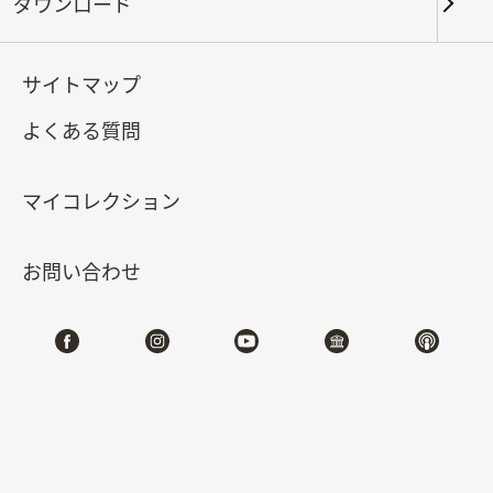
ダウンロード
キーワード
サイトマップ
よくある質問
北部院区
南部院区・その他
マイコレクション
合計:
71
お問い合わせ
#書道
#絵画
#陶磁
#玉器
#銅器
#