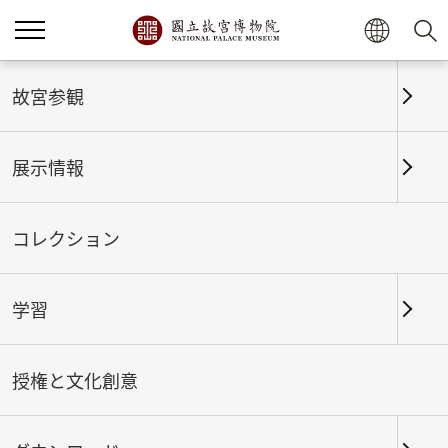
ホーム
展示情報
これまでの展覧
故宮参観
展示情報
これまでの展覧
コレクション
学習
期間
授権と文化創意