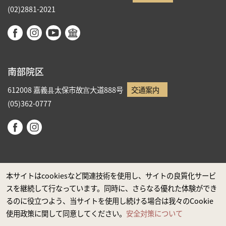
(02)2881-2021
南部院区
612008 嘉義县太保市故宫大道888号
交通案内
(05)362-0777
本サイトはcookiesなど関連技術を使用し、サイトの良質化サービ
スを継続して行なっています。同時に、さらなる優れた体験ができ
政府ウエブサイト資料公開公告
るのに役立つよう、当サイトを使用し続ける場合は我々のCookie
プライバシーに関する声明
使用政策に関して同意してください。
安全対策について
安全対策について