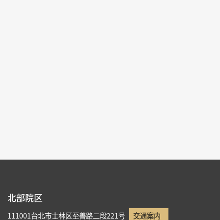
2020-11-28~2021-03-01
#絵画 #銅器 #珍玩 #図書文献
北部院区 第一展覧館
103,105
各ページの件数：
9
現在のページ：
5/12
3
4
5
6
7
北部院区
111001台北市士林区至善路二段221号
交通案内