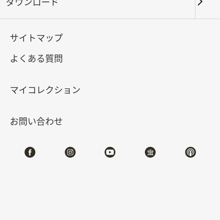
ダウンロード
キーワード
サイトマップ
よくある質問
北部院区
南部院区・その他
マイコレクション
合計:
108
お問い合わせ
#書道
#絵画
#陶磁
#玉器
#銅器
#