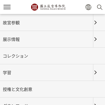
ホーム
展示情報
これまでの展覧
故宮参観
展示情報
これまでの展覧
コレクション
学習
期間
授権と文化創意