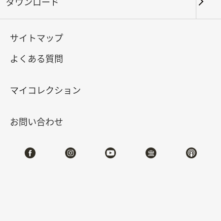
ダウンロード
キーワード
サイトマップ
よくある質問
北部院区
南部院区・その他
マイコレクション
合計:
103
お問い合わせ
#書道
#絵画
#陶磁
#玉器
#銅器
#