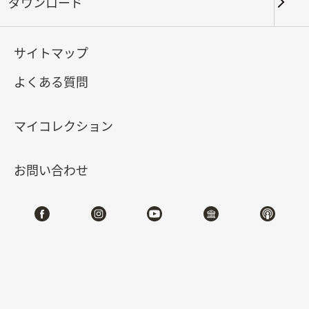
ダウンロード
キーワード
サイトマップ
よくある質問
北部院区
南部院区・その他
マイコレクション
合計:
133
お問い合わせ
#書道
#絵画
#陶磁
#玉器
#銅器
#