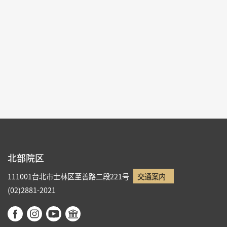
北部院区 第一展覧館
102
各ページの件数：
9
現在のページ：
15/15
11
12
13
14
15
北部院区
111001台北市士林区至善路二段221号
交通案内
(02)2881-2021