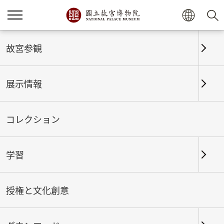
ホーム
展示情報
これまでの展覧
故宮参観
展示情報
これまでの展覧
コレクション
学習
期間
授権と文化創意