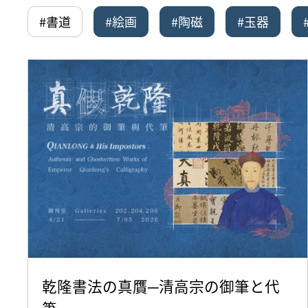
#書道
#絵画
#陶磁
#玉器
乾隆書法の真贋─清高宗の御筆と代
筆