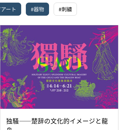
アアート
#器物
#刺繍
独騒——楚辞の文化的イメージと龍
舟