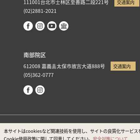
111001台北市士林区至善路二段221号
交通案内
(02)2881-2021
南部院区
612008 嘉義县太保市故宫大道888号
交通案内
(05)362-0777
国立故宮博物院著作権所有 本サイトはMicrosoft Edge
本サイトはcookiesなど関連技術を使用し、サイトの良質化サー
Cookie使用政策に関して同意してください。
安全対策について
政府ウエブサイト資料公開公告
プライバシーに関する