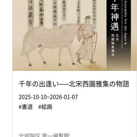
千年の出逢い──北宋西園雅集の物語
2025-10-10~2026-01-07
#書道 #絵画
北部院区 第一展覧館