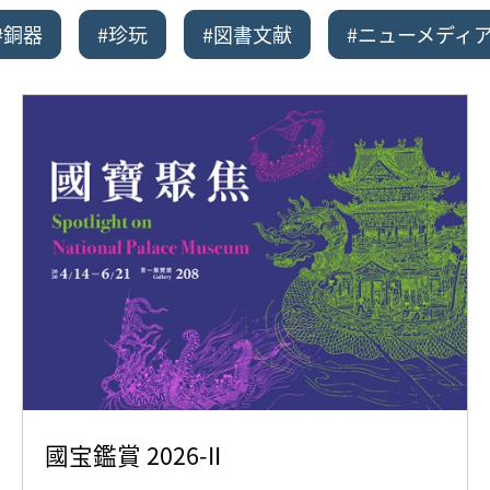
#銅器
#珍玩
#図書文献
#ニューメディ
國宝鑑賞 2026-II