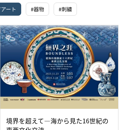
アアート
#器物
#刺繍
境界を超えて—海から見た16世紀の
東西文化交流