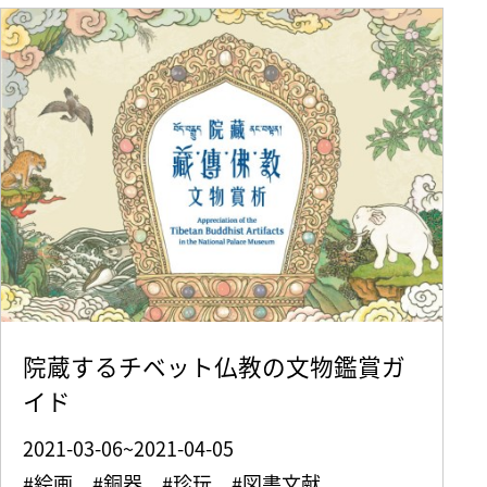
院蔵するチベット仏教の文物鑑賞ガ
イド
2021-03-06~2021-04-05
#絵画 #銅器 #珍玩 #図書文献