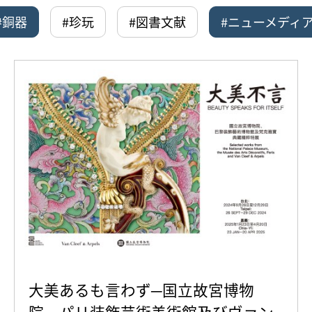
#銅器
#珍玩
#図書文献
#ニューメディ
大美あるも言わず─国立故宮博物
院、パリ装飾芸術美術館及びヴァン