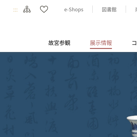
:::
e-Shops
図書館
故宮参観
展示情報
コ