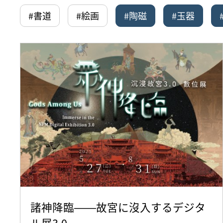
#書道
#絵画
#陶磁
#玉器
諸神降臨――故宮に沒入するデジタ
ル展3.0