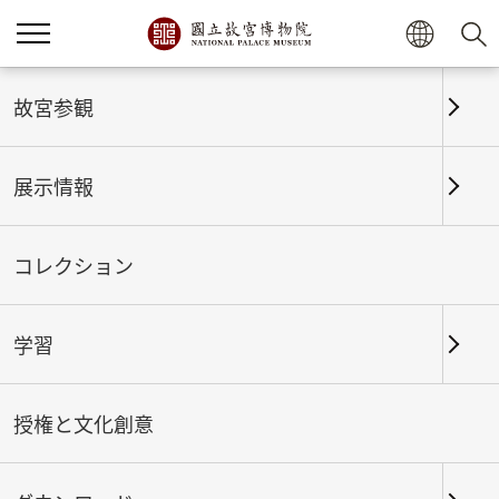
ホーム
展示情報
これまでの展覧
故宮参観
展示情報
これまでの展覧
コレクション
学習
期間
授権と文化創意