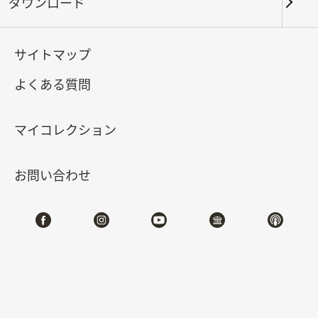
ダウンロード
キーワード
サイトマップ
よくある質問
北部院区
南部院区・その他
マイコレクション
合計:
133
お問い合わせ
#書道
#絵画
#陶磁
#玉器
#銅器
#