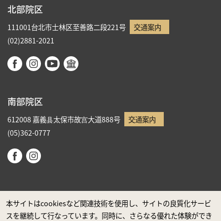
北部院区
111001台北市士林区至善路二段221号
交通案内
(02)2881-2021
南部院区
612008 嘉義县太保市故宫大道888号
交通案内
(05)362-0777
本サイトはcookiesなど関連技術を使用し、サイトの良質化サービ
スを継続して行なっています。同時に、さらなる優れた体験ができ
政府ウエブサイト資料公開公告