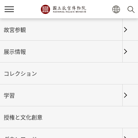
ホーム
展示情報
これまでの展覧
故宮参観
展示情報
これまでの展覧
コレクション
学習
期間
授権と文化創意