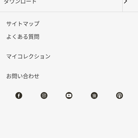
ダウンロード
キーワード
サイトマップ
よくある質問
北部院区
南部院区・その他
マイコレクション
合計:
107
お問い合わせ
#書道
#絵画
#陶磁
#玉器
#銅器
#