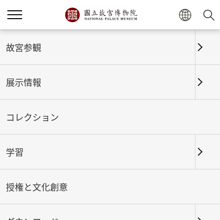
ホーム
展示情報
これまでの展覧
故宮参観
展示情報
これまでの展覧
コレクション
学習
期間
授権と文化創意