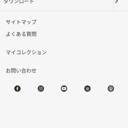
ダウンロード
キーワード
サイトマップ
よくある質問
北部院区
南部院区・その他
マイコレクション
合計:
24
お問い合わせ
#書道
#絵画
#陶磁
#玉器
#銅器
#