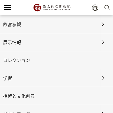
ホーム
展示情報
これまでの展覧
故宮参観
展示情報
これまでの展覧
コレクション
学習
期間
授権と文化創意