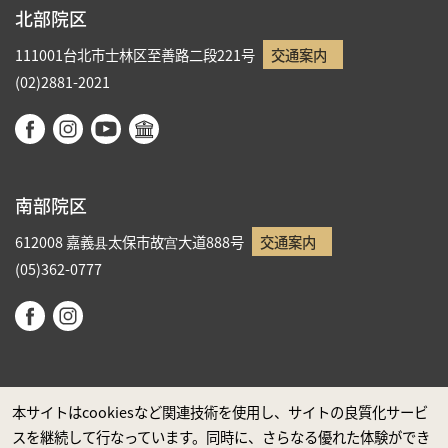
北部院区
111001台北市士林区至善路二段221号
交通案内
(02)2881-2021
南部院区
612008 嘉義县太保市故宫大道888号
交通案内
(05)362-0777
本サイトはcookiesなど関連技術を使用し、サイトの良質化サービ
スを継続して行なっています。同時に、さらなる優れた体験ができ
政府ウエブサイト資料公開公告