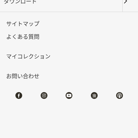
ダウンロード
キーワード
サイトマップ
よくある質問
北部院区
南部院区・その他
マイコレクション
合計:
111
お問い合わせ
#書道
#絵画
#陶磁
#玉器
#銅器
#