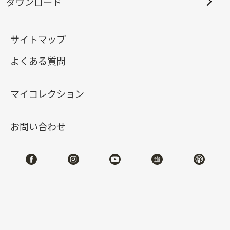
ダウンロード
キーワード
サイトマップ
よくある質問
北部院区
南部院区・その他
マイコレクション
合計:
134
お問い合わせ
#書道
#絵画
#陶磁
#玉器
#銅器
#