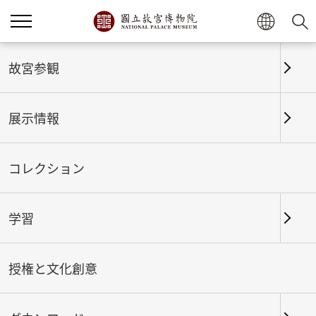
ホーム
展示情報
これまでの展覧
故宮参観
展示情報
これまでの展覧
コレクション
学習
期間
授権と文化創意