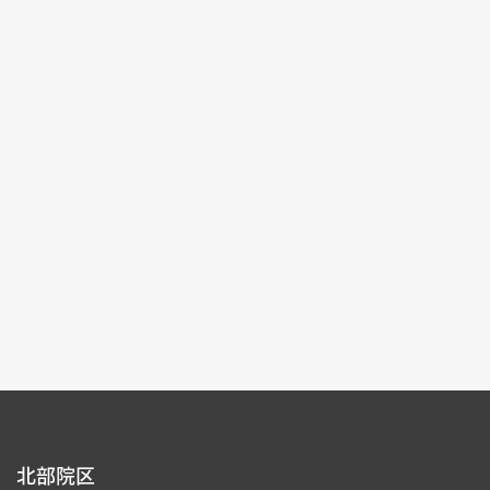
記念特別展
2025-10-04~2026-01-04
#書道 #絵画 #図書文献 #器物
北部院区 第一展覧館
105,107
各ページの件数：
9
現在のページ：
1/15
1
2
3
4
5
北部院区