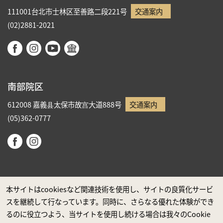
111001台北市士林区至善路二段221号
交通案内
(02)2881-2021
南部院区
612008 嘉義县太保市故宫大道888号
交通案内
(05)362-0777
本サイトはcookiesなど関連技術を使用し、サイトの良質化サービ
スを継続して行なっています。同時に、さらなる優れた体験ができ
政府ウエブサイト資料公開公告
るのに役立つよう、当サイトを使用し続ける場合は我々のCookie
プライバシーに関する声明