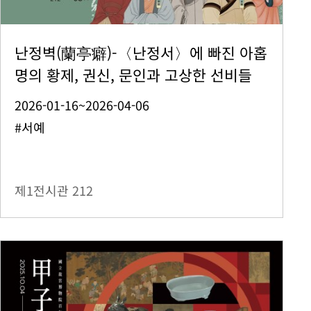
난정벽(蘭亭癖)-〈난정서〉에 빠진 아홉
명의 황제, 권신, 문인과 고상한 선비들
2026-01-16~2026-04-06
#서예
제1전시관
212