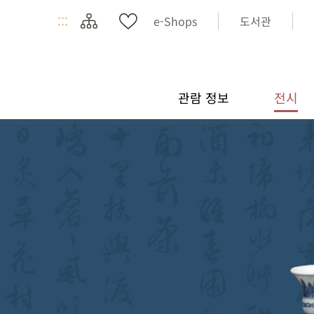
:::
e-Shops
도서관
관람 정보
전시