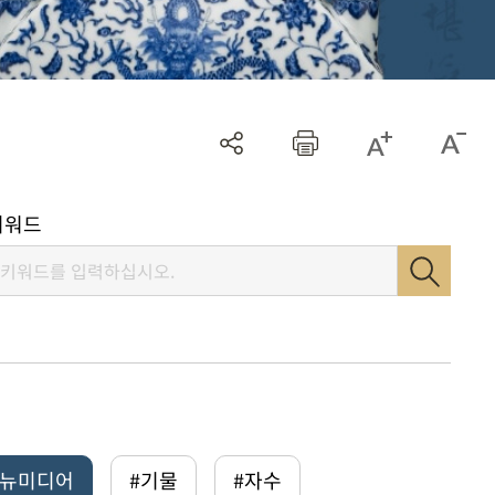
키워드
털뉴미디어
#기물
#자수