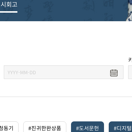
전시회고
#청동기
#진귀한완상품
#도서문헌
#디지