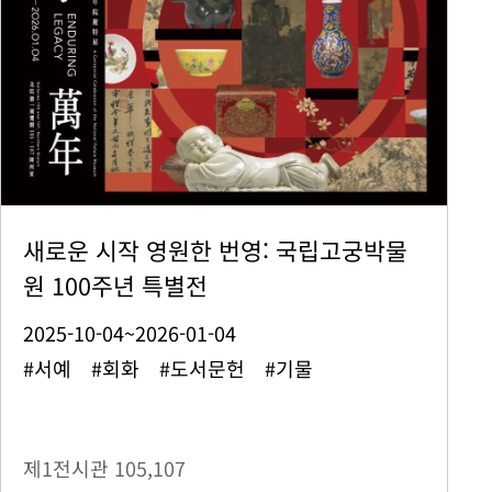
새로운 시작 영원한 번영: 국립고궁박물
원 100주년 특별전
2025-10-04~2026-01-04
#서예 #회화 #도서문헌 #기물
제1전시관
105,107