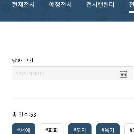
현재전시
예정전시
전시캘린더
날짜 구간
총 건수:
53
#서예
#회화
#도자
#옥기