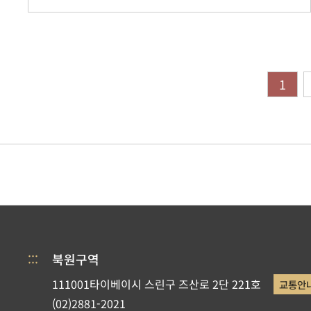
1
:::
북원구역
111001타이베이시 스린구 즈산로 2단 221호
교통안
(02)2881-2021