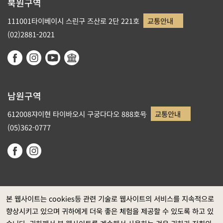
북원구역
111001타이베이시 스린구 즈산로 2단 221호
교통안내
(02)2881-2021
남원구역
612008쟈이현 타이바오시 구궁다다오 888호号
교통안내
(05)362-0777
본 웹사이트는 cookies등 관련 기술로 웹사이트의 서비스를 지속적으로
향상시키고 있으며 귀하에게 더욱 좋은 체험을 제공할 수 있도록 하고 있
정부 웹사이트 자료개방 선포