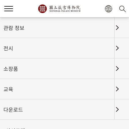
홈
전시
전시회고
관람 정보
전시
전시회고
소장품
교육
날짜 구간
다운로드