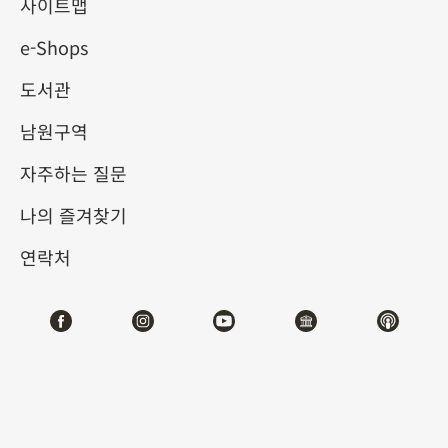
사이트맵
e-Shops
키워드
도서관
남원구역
자주하는 질문
총 건수:
41
나의 즐겨찾기
#서예
#회화
#도자
#옥기
#청동기
#
연락처