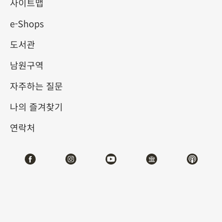
사이트맵
e-Shops
키워드
도서관
남원구역
자주하는 질문
총 건수:
71
나의 즐겨찾기
#서예
#회화
#도자
#옥기
#청동기
#
연락처