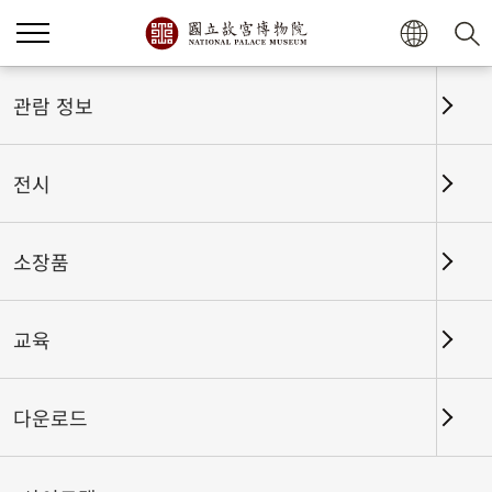
홈
전시
전시회고
관람 정보
전시
전시회고
소장품
교육
날짜 구간
다운로드