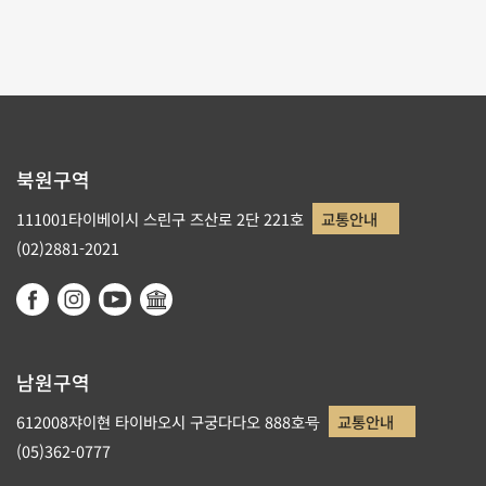
1
2
3
4
5
북원구역
111001타이베이시 스린구 즈산로 2단 221호
교통안내
(02)2881-2021
남원구역
612008쟈이현 타이바오시 구궁다다오 888호号
교통안내
(05)362-0777