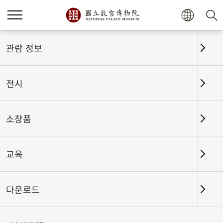
홈
전시
전시회고
관람 정보
전시
전시회고
소장품
교육
날짜 구간
다운로드