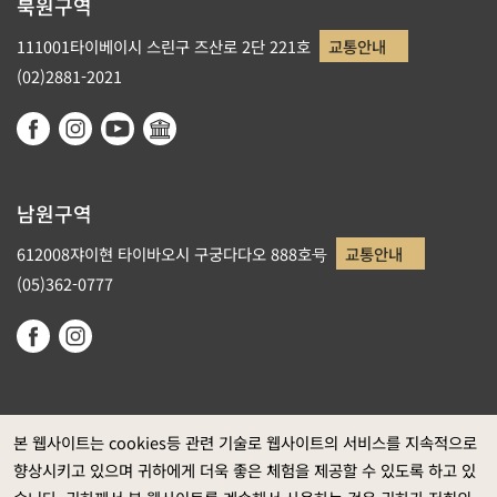
북원구역
111001타이베이시 스린구 즈산로 2단 221호
교통안내
(02)2881-2021
남원구역
612008쟈이현 타이바오시 구궁다다오 888호号
교통안내
(05)362-0777
본 웹사이트는 cookies등 관련 기술로 웹사이트의 서비스를 지속적으로
향상시키고 있으며 귀하에게 더욱 좋은 체험을 제공할 수 있도록 하고 있
정부 웹사이트 자료개방 선포