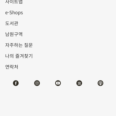
사이트맵
e-Shops
키워드
도서관
남원구역
자주하는 질문
총 건수:
46
나의 즐겨찾기
#서예
#회화
#도자
#옥기
#청동기
#
연락처