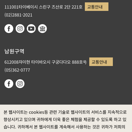
111001타이베이시 스린구 즈산로 2단 221호
교통안내
(02)2881-2021
남원구역
612008쟈이현 타이바오시 구궁다다오 888호号
교통안내
(05)362-0777
본 웹사이트는 cookies등 관련 기술로 웹사이트의 서비스를 지속적으로
향상시키고 있으며 귀하에게 더욱 좋은 체험을 제공할 수 있도록 하고 있
정부 웹사이트 자료개방 선포
습니다. 귀하께서 본 웹사이트를 계속해서 사용하는 것은 귀하가 저희의
개인정보보호