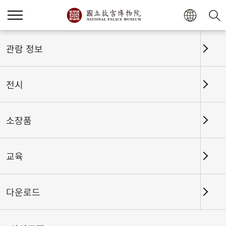
홈
전시
전시회고
관람 정보
전시
전시회고
소장품
교육
날짜 구간
다운로드