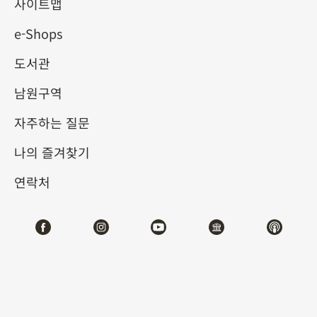
사이트맵
e-Shops
키워드
도서관
남원구역
자주하는 질문
총 건수:
44
나의 즐겨찾기
#서예
#회화
#도자
#옥기
#청동기
#
연락처