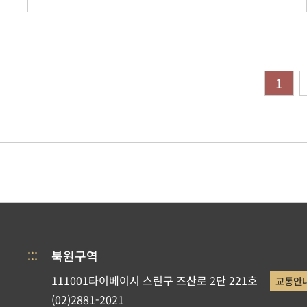
1
:::
북원구역
111001타이베이시 스린구 즈산로 2단 221호
교통안
(02)2881-2021