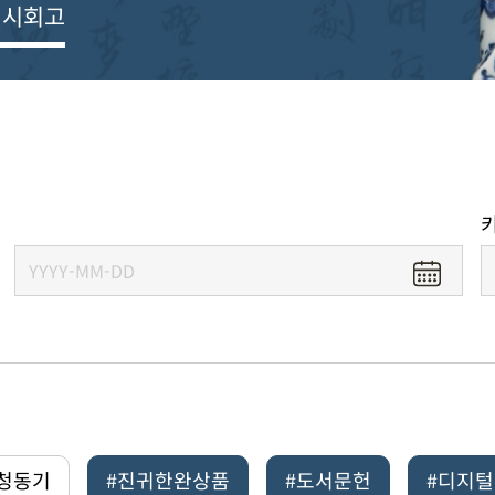
전시회고
#청동기
#진귀한완상품
#도서문헌
#디지