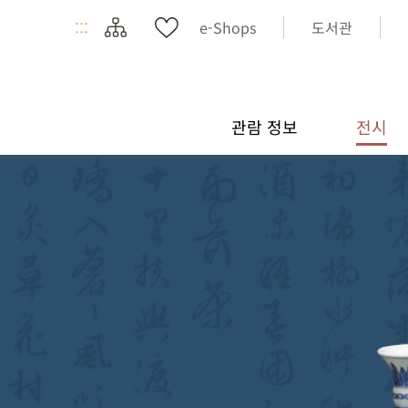
:::
e-Shops
도서관
관람 정보
전시