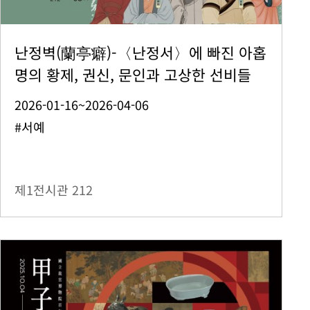
난정벽(蘭亭癖)-〈난정서〉에 빠진 아홉
명의 황제, 권신, 문인과 고상한 선비들
2026-01-16~2026-04-06
#서예
제1전시관
212