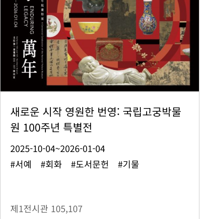
새로운 시작 영원한 번영: 국립고궁박물
원 100주년 특별전
2025-10-04~2026-01-04
#서예 #회화 #도서문헌 #기물
제1전시관
105,107