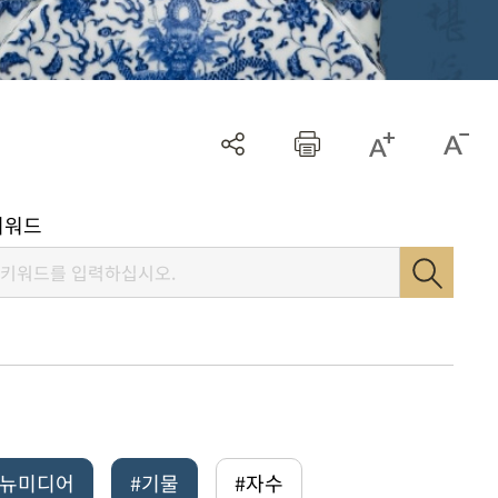
키워드
털뉴미디어
#기물
#자수