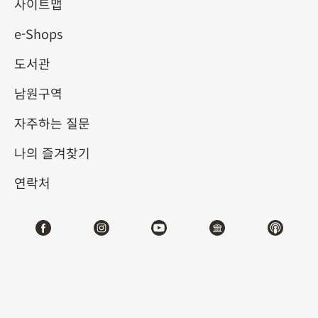
사이트맵
e-Shops
키워드
도서관
남원구역
자주하는 질문
총 건수:
45
나의 즐겨찾기
#서예
#회화
#도자
#옥기
#청동기
#
연락처