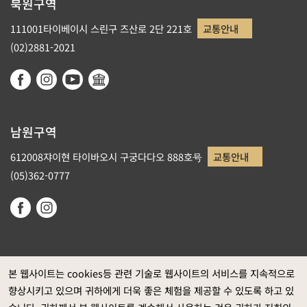
북원구역
111001타이베이시 스린구 즈산로 2단 221호
교통안내
(02)2881-2021
남원구역
612008쟈이현 타이바오시 구궁다다오 888호号
교통안내
(05)362-0777
본 웹사이트는 cookies등 관련 기술로 웹사이트의 서비스를 지속적으로
향상시키고 있으며 귀하에게 더욱 좋은 체험을 제공할 수 있도록 하고 있
정부 웹사이트 자료개방 선포