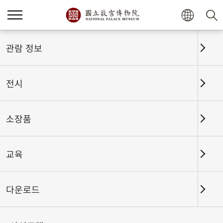
홈
전시
전시회고
관람 정보
전시
전시회고
소장품
교육
날짜 구간
다운로드