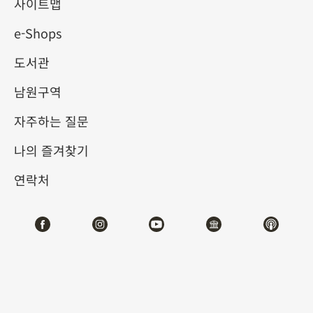
사이트맵
e-Shops
키워드
도서관
남원구역
자주하는 질문
총 건수:
44
나의 즐겨찾기
#서예
#회화
#도자
#옥기
#청동기
#
연락처