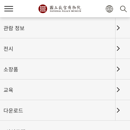
홈
전시
전시회고
관람 정보
전시
전시회고
소장품
교육
날짜 구간
다운로드